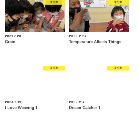
未分類
未分類
2021.7.20
2022.2.24
Grain
Temperature Affects Things
未分類
未分類
2023.6.19
2022.11.7
I Love Weaving 1
Dream Catcher 1