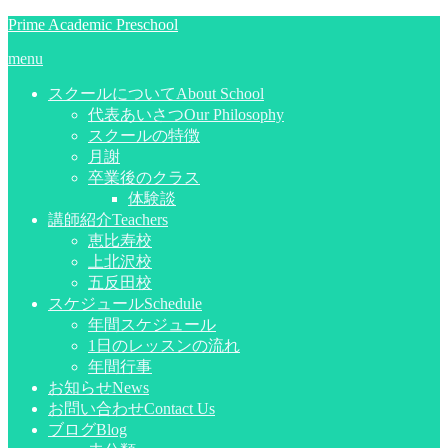
Prime Academic Preschool
menu
スクールについて
About School
代表あいさつ
Our Philosophy
スクールの特徴
月謝
卒業後のクラス
体験談
講師紹介
Teachers
恵比寿校
上北沢校
五反田校
スケジュール
Schedule
年間スケジュール
1日のレッスンの流れ
年間行事
お知らせ
News
お問い合わせ
Contact Us
ブログ
Blog