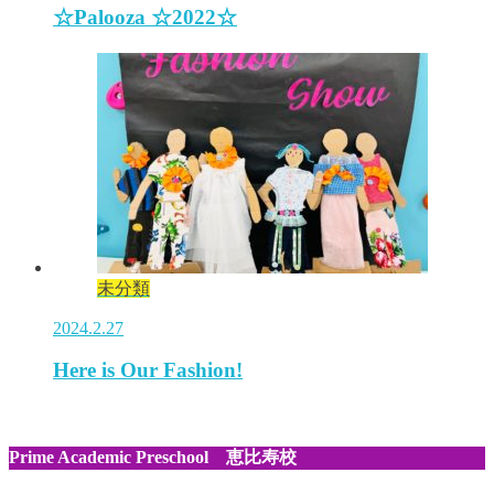
☆Palooza ☆2022☆
未分類
2024.2.27
Here is Our Fashion!
Prime Academic Preschool 恵比寿校