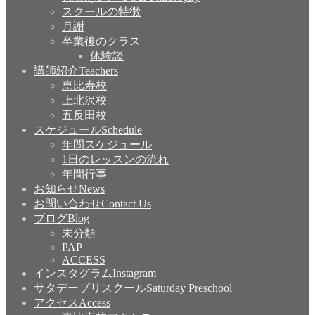
スクールの特徴
月謝
卒業後のクラス
体験談
講師紹介
Teachers
恵比寿校
上北沢校
五反田校
スケジュール
Schedule
年間スケジュール
1日のレッスンの流れ
年間行事
お知らせ
News
お問い合わせ
Contact Us
ブログ
Blog
未分類
PAP
ACCESS
インスタグラム
Instagram
サタデープリスクール
Saturday Preschool
アクセス
Access