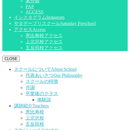
未分類
PAP
ACCESS
インスタグラム
Instagram
サタデープリスクール
Saturday Preschool
アクセス
Access
恵比寿校アクセス
上北沢校アクセス
五反田校アクセス
CLOSE
スクールについて
About School
代表あいさつ
Our Philosophy
スクールの特徴
月謝
卒業後のクラス
体験談
講師紹介
Teachers
恵比寿校
上北沢校
五反田校