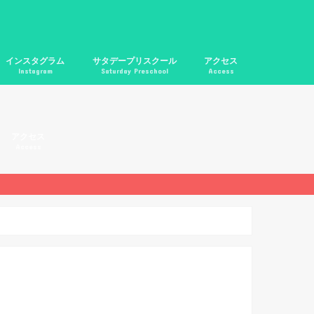
インスタグラム
サタデープリスクール
アクセス
Instagram
Saturday Preschool
Access
恵比寿校アクセス
上北沢校アクセス
五反田校アクセス
アクセス
Access
恵比寿校アクセス
上北沢校アクセス
五反田校アクセス