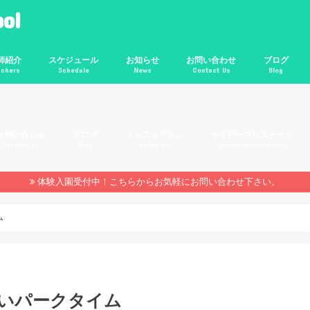
ol
師紹介
スケジュール
お知らせ
お問い合わせ
ブログ
achers
Schedule
News
Contact Us
Blog
比寿校
北沢校
反田校
年間スケジュール
1日のレッスンの流れ
年間行事
体験談
未分類
PAP
ACCESS
お問い合わせ
ブログ
インスタグラム
サタデープリスクール
Contact Us
Blog
Instagram
Saturday Preschool
未分類
PAP
ACCESS
体験入園受付中！こちらからお気軽にお問い合わせ下さい。
ム
ぱいパークタイム