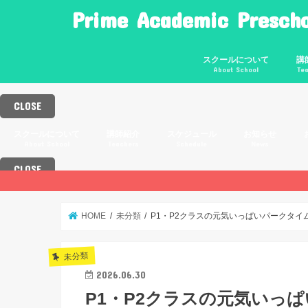
Prime Academic Prescho
スクールについて
講
About School
Te
代表あいさつ
スクールの特徴
月謝
卒業後のクラス
恵
上
五
CLOSE
スクールについて
講師紹介
スケジュール
お知らせ
About School
Teachers
Schedule
News
CLOSE
代表あいさつ
スクールの特徴
月謝
卒業後のクラス
恵比寿校
上北沢校
五反田校
年間スケジュール
1日のレッスンの流れ
年間行事
体験談
HOME
未分類
P1・P2クラスの元気いっぱいパークタイ
未分類
2026.06.30
P1・P2クラスの元気いっ