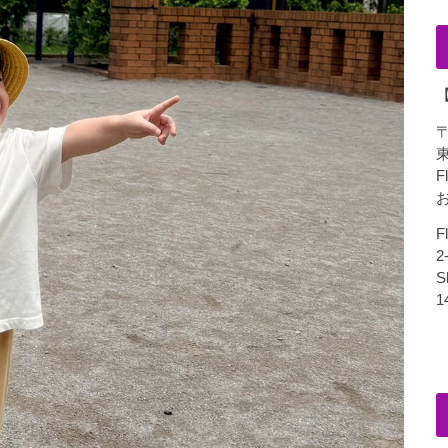
〒
F
お
F
2
S
1