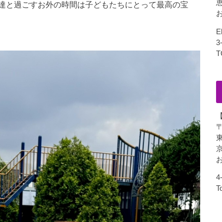
達と過ごすお外の時間は子どもたちにとって最高の宝
お
E
3
T
〒
東
お
4
T