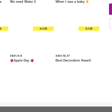
e
We need Water 2
When I was a baby
類
未分類
未分類
2021.11.8
2021.10.27
Apple Day
Best Decoration Award