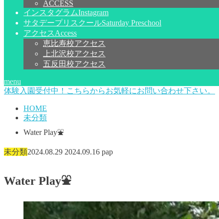
ACCESS
インスタグラム
Instagram
サタデープリスクール
Saturday Preschool
アクセス
Access
恵比寿校アクセス
上北沢校アクセス
五反田校アクセス
menu
体験入園受付中！こちらからお気軽にお問い合わせ下さい。
HOME
未分類
Water Play⛲️
未分類
2024.08.29
2024.09.16
pap
Water Play⛲️