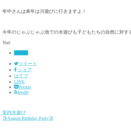
年中さんは来年は川遊びに行きますよ！
今年のじゃぶじゃぶ池での水遊びも子どもたちの自然に対する
Yuri
未分類
ツイート
シェア
はてブ
LINE
Pocket
feedly
室内水遊び
🍋August Birthday Party🍋