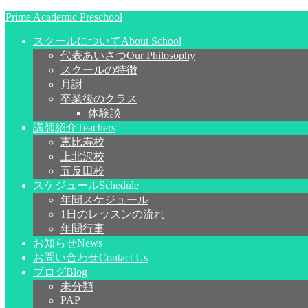
Prime Academic Preschool
スクールについて
About School
代表あいさつ
Our Philosophy
スクールの特徴
月謝
卒業後のクラス
体験談
講師紹介
Teachers
恵比寿校
上北沢校
五反田校
スケジュール
Schedule
年間スケジュール
1日のレッスンの流れ
年間行事
お知らせ
News
お問い合わせ
Contact Us
ブログ
Blog
未分類
PAP