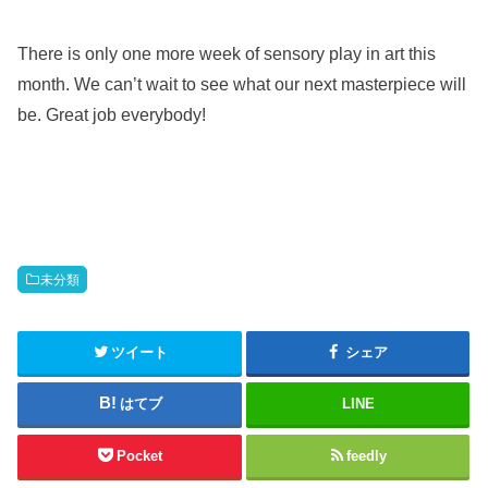
There is only one more week of sensory play in art this
month. We can’t wait to see what our next masterpiece will
be. Great job everybody!
未分類
ツイート
シェア
はてブ
LINE
Pocket
feedly