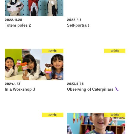
2022.11.28
2022.4.5
Totem poles 2
Self-portrait
未分類
未分類
2024.1.23
2023.5.25
In a Workshop 3
Observing of Caterpillars
未分類
未分類