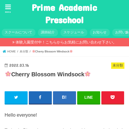
Prime Academic
menu
Preschool
スクールについて
講師紹介
スケジュール
お知らせ
お問い
体験入園受付中！こちらからお気軽にお問い合わせ下さい。
HOME
未分類
Cherry Blossom Windsock
2022.03.16
未分類
Cherry Blossom Windsock
LINE
Hello everyone!