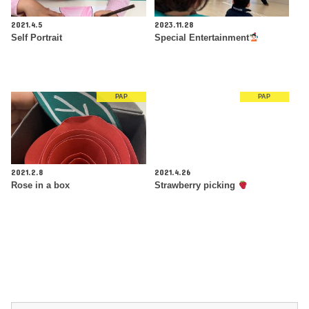
2021.4.5
2023.11.28
Self Portrait
Special Entertainment
PAP
PAP
2021.2.8
2021.4.26
Rose in a box
Strawberry picking