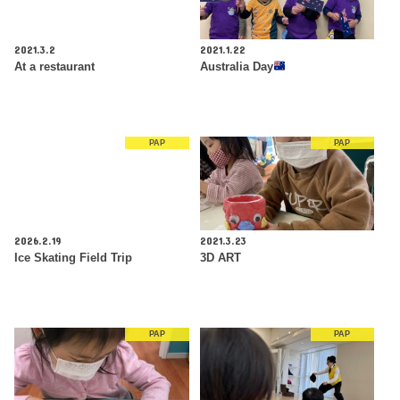
2021.3.2
2021.1.22
At a restaurant
Australia Day
PAP
PAP
2026.2.19
2021.3.23
Ice Skating Field Trip
3D ART
PAP
PAP