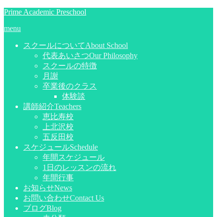
Prime Academic Preschool
menu
スクールについて
About School
代表あいさつ
Our Philosophy
スクールの特徴
月謝
卒業後のクラス
体験談
講師紹介
Teachers
恵比寿校
上北沢校
五反田校
スケジュール
Schedule
年間スケジュール
1日のレッスンの流れ
年間行事
お知らせ
News
お問い合わせ
Contact Us
ブログ
Blog