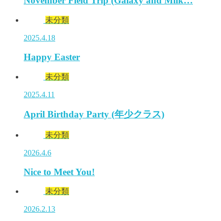
November Field Trip (Galaxy and Milk…
未分類
2025.4.18
Happy Easter
未分類
2025.4.11
April Birthday Party (年少クラス)
未分類
2026.4.6
Nice to Meet You!
未分類
2026.2.13