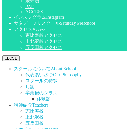
未分類
PAP
ACCESS
インスタグラム
Instagram
サタデープリスクール
Saturday Preschool
アクセス
Access
恵比寿校アクセス
上北沢校アクセス
五反田校アクセス
CLOSE
スクールについて
About School
代表あいさつ
Our Philosophy
スクールの特徴
月謝
卒業後のクラス
体験談
講師紹介
Teachers
恵比寿校
上北沢校
五反田校