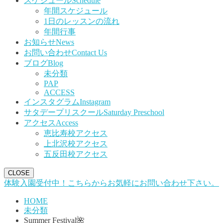
スケジュール
Schedule
年間スケジュール
1日のレッスンの流れ
年間行事
お知らせ
News
お問い合わせ
Contact Us
ブログ
Blog
未分類
PAP
ACCESS
インスタグラム
Instagram
サタデープリスクール
Saturday Preschool
アクセス
Access
恵比寿校アクセス
上北沢校アクセス
五反田校アクセス
CLOSE
体験入園受付中！こちらからお気軽にお問い合わせ下さい。
HOME
未分類
Summer Festival🌺