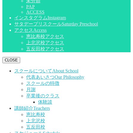
未分類
PAP
ACCESS
インスタグラム
Instagram
サタデープリスクール
Saturday Preschool
アクセス
Access
恵比寿校アクセス
上北沢校アクセス
五反田校アクセス
CLOSE
スクールについて
About School
代表あいさつ
Our Philosophy
スクールの特徴
月謝
卒業後のクラス
体験談
講師紹介
Teachers
恵比寿校
上北沢校
五反田校