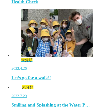
Health Check
未分類
2022.4.26
Let’s go for a walk!!
未分類
2022.7.29
Smiling and Splashing at the Water P…