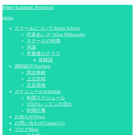
Prime Academic Preschool
menu
スクールについて
About School
代表あいさつ
Our Philosophy
スクールの特徴
月謝
卒業後のクラス
体験談
講師紹介
Teachers
恵比寿校
上北沢校
五反田校
スケジュール
Schedule
年間スケジュール
1日のレッスンの流れ
年間行事
お知らせ
News
お問い合わせ
Contact Us
ブログ
Blog