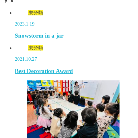
未分類
2023.1.19
Snowstorm in a jar
未分類
2021.10.27
Best Decoration Award