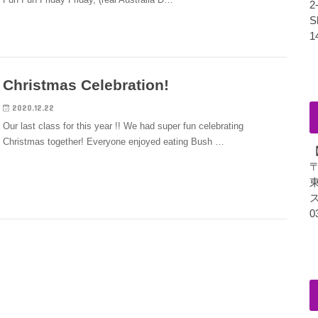
2
S
1
Christmas Celebration!
2020.12.22
Our last class for this year !! We had super fun celebrating
Christmas together! Everyone enjoyed eating Bush …
〒
東
0