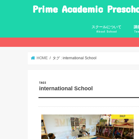
Prime Academic Prescho
スクールについて
講
About School
Te
代表あいさつ
スクールの特徴
月謝
卒業後のクラス
恵
上
五
HOME
タグ : international School
international School
PAP