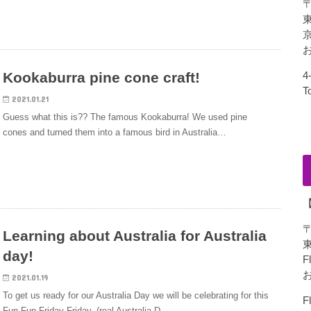
〒
東
お
Kookaburra pine cone craft!
4
T
2021.01.21
Guess what this is?? The famous Kookaburra! We used pine
cones and turned them into a famous bird in Australia…
〒
Learning about Australia for Australia
day!
F
お
2021.01.19
To get us ready for our Australia Day we will be celebrating for this
F
Fun Fun Friday Friday, (real Australia D…