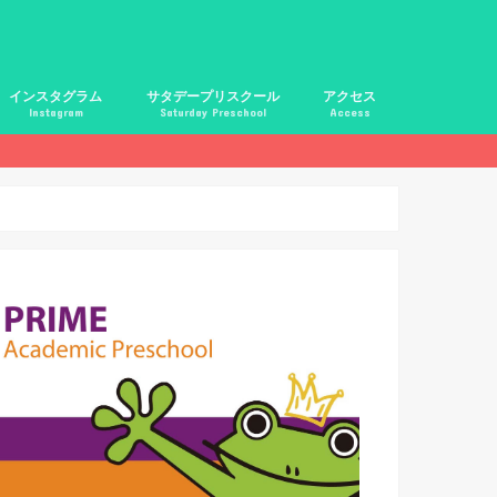
インスタグラム
サタデープリスクール
アクセス
Instagram
Saturday Preschool
Access
恵比寿校アクセス
上北沢校アクセス
五反田校アクセス