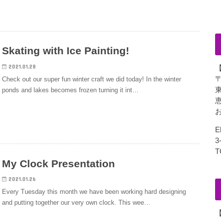
Skating with Ice Painting!
2021.01.28
〒
Check out our super fun winter craft we did today! In the winter
ponds and lakes becomes frozen turning it int…
お
E
3
T
My Clock Presentation
2021.01.26
Every Tuesday this month we have been working hard designing
and putting together our very own clock. This wee…