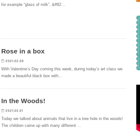
for example “glass of milk”, &#82…
Rose in a box
2021.02.08
With Valentine’s Day coming this week, during today’s art class we
made a beautiful black box with…
In the Woods!
2021.02.01
Today we talked about animals that live in a tree hole in the woods!
The children came up with many different …