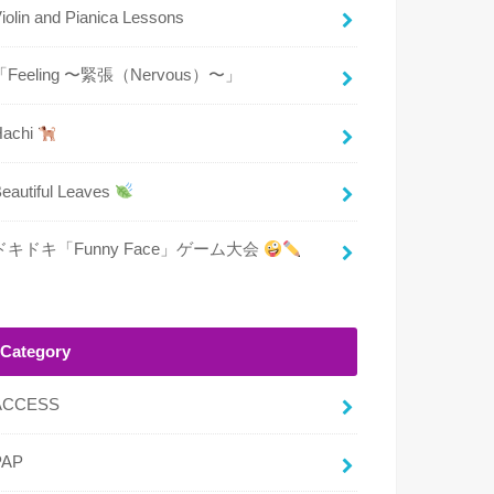
iolin and Pianica Lessons
「Feeling 〜緊張（Nervous）〜」
Hachi
eautiful Leaves
ドキドキ「Funny Face」ゲーム大会
Category
ACCESS
PAP