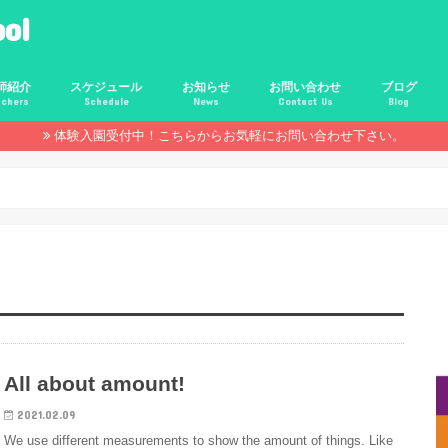
ol
師紹介
スケジュール
お知らせ
お問い合わせ
ブログ
achers
Schedule
News
Contact Us
Blog
体験入園受付中！こちらからお気軽にお問い合わせ下さい。
比寿校
北沢校
反田校
年間スケジュール
1日のレッスンの流れ
年間行事
体験談
未分類
PAP
ACCESS
All about amount!
2021.02.09
We use different measurements to show the amount of things. Like