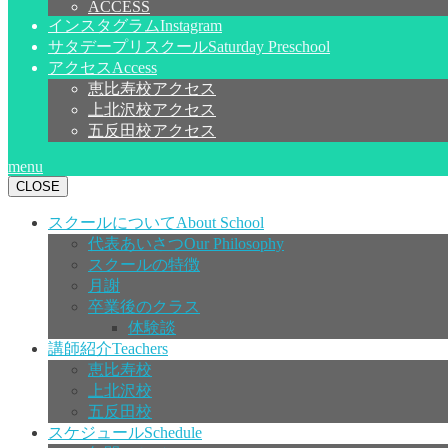
ACCESS
インスタグラム
Instagram
サタデープリスクール
Saturday Preschool
アクセス
Access
恵比寿校アクセス
上北沢校アクセス
五反田校アクセス
menu
CLOSE
スクールについて
About School
代表あいさつ
Our Philosophy
スクールの特徴
月謝
卒業後のクラス
体験談
講師紹介
Teachers
恵比寿校
上北沢校
五反田校
スケジュール
Schedule