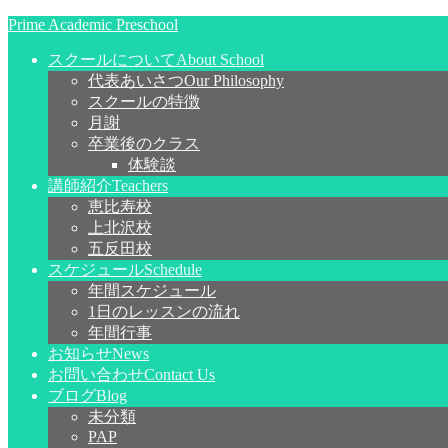
Prime Academic Preschool
スクールについて
About School
代表あいさつ
Our Philosophy
スクールの特徴
月謝
卒業後のクラス
体験談
講師紹介
Teachers
恵比寿校
上北沢校
五反田校
スケジュール
Schedule
年間スケジュール
1日のレッスンの流れ
年間行事
お知らせ
News
お問い合わせ
Contact Us
ブログ
Blog
未分類
PAP