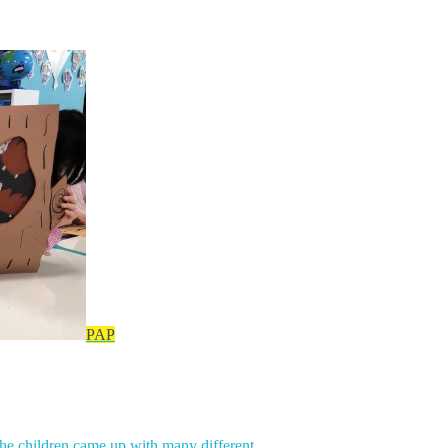
PAP
 The children came up with many different …