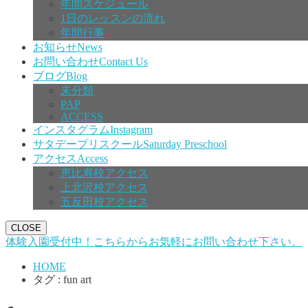
年間スケジュール
1日のレッスンの流れ
年間行事
お知らせ
News
お問い合わせ
Contact Us
ブログ
Blog
未分類
PAP
ACCESS
インスタグラム
Instagram
サタデープリスクール
Saturday Preschool
アクセス
Access
恵比寿校アクセス
上北沢校アクセス
五反田校アクセス
CLOSE
体験入園受付中！こちらからお気軽にお問い合わせ下さい。
HOME
タグ : fun art