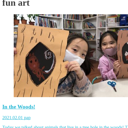
fun art
In the Woods!
2021.02.01
pap
Today we talked about animals that live in a tree hole in the woods!