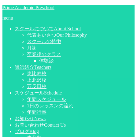
Prime Academic Preschool
menu
スクールについて
About School
代表あいさつ
Our Philosophy
スクールの特徴
月謝
卒業後のクラス
体験談
講師紹介
Teachers
恵比寿校
上北沢校
五反田校
スケジュール
Schedule
年間スケジュール
1日のレッスンの流れ
年間行事
お知らせ
News
お問い合わせ
Contact Us
ブログ
Blog