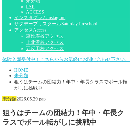
未分類
PAP
ACCESS
インスタグラム
Instagram
サタデープリスクール
Saturday Preschool
アクセス
Access
恵比寿校アクセス
上北沢校アクセス
五反田校アクセス
体験入園受付中！こちらからお気軽にお問い合わせ下さい。
HOME
未分類
狙うはチームの団結力！年中・年長クラスでボール転
がしに挑戦中
未分類
2026.05.29
pap
狙うはチームの団結力！年中・年長ク
ラスでボール転がしに挑戦中