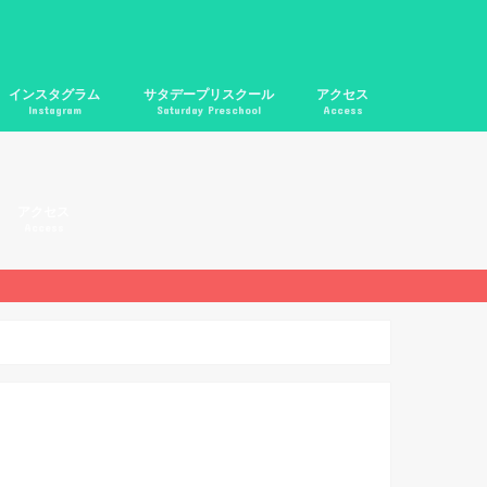
インスタグラム
サタデープリスクール
アクセス
Instagram
Saturday Preschool
Access
恵比寿校アクセス
上北沢校アクセス
五反田校アクセス
アクセス
Access
恵比寿校アクセス
上北沢校アクセス
五反田校アクセス