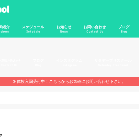
ol
師紹介
スケジュール
お知らせ
お問い合わせ
ブログ
achers
Schedule
News
Contact Us
Blog
比寿校
北沢校
反田校
年間スケジュール
1日のレッスンの流れ
年間行事
体験談
未分類
PAP
ACCESS
お問い合わせ
ブログ
インスタグラム
サタデープリスクール
Contact Us
Blog
Instagram
Saturday Preschool
未分類
PAP
ACCESS
体験入園受付中！こちらからお気軽にお問い合わせ下さい。
️