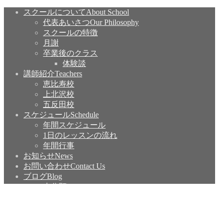
スクールについて
About School
代表あいさつ
Our Philosophy
スクールの特徴
月謝
卒業後のクラス
体験談
講師紹介
Teachers
恵比寿校
上北沢校
五反田校
スケジュール
Schedule
年間スケジュール
1日のレッスンの流れ
年間行事
お知らせ
News
お問い合わせ
Contact Us
ブログ
Blog
未分類
PAP
ACCESS
インスタグラム
Instagram