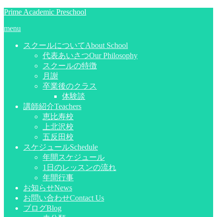
Prime Academic Preschool
menu
スクールについて
About School
代表あいさつ
Our Philosophy
スクールの特徴
月謝
卒業後のクラス
体験談
講師紹介
Teachers
恵比寿校
上北沢校
五反田校
スケジュール
Schedule
年間スケジュール
1日のレッスンの流れ
年間行事
お知らせ
News
お問い合わせ
Contact Us
ブログ
Blog