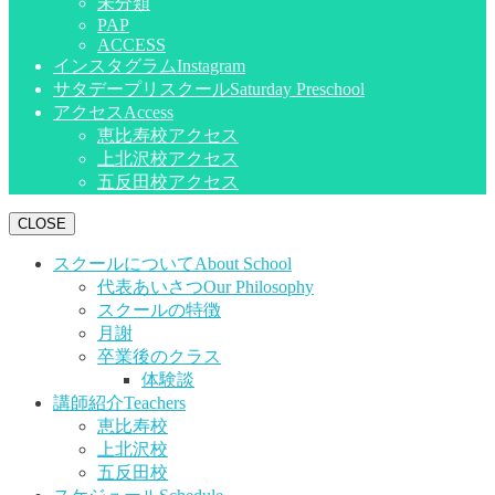
未分類
PAP
ACCESS
インスタグラム
Instagram
サタデープリスクール
Saturday Preschool
アクセス
Access
恵比寿校アクセス
上北沢校アクセス
五反田校アクセス
CLOSE
スクールについて
About School
代表あいさつ
Our Philosophy
スクールの特徴
月謝
卒業後のクラス
体験談
講師紹介
Teachers
恵比寿校
上北沢校
五反田校