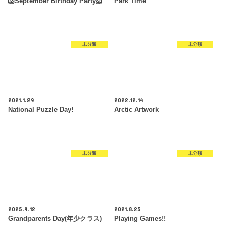
🦁September Birthday Party🦁
Park Time
未分類
未分類
2021.1.29
2022.12.14
National Puzzle Day!
Arctic Artwork
未分類
未分類
2025.9.12
2021.8.25
Grandparents Day(年少クラス)
Playing Games!!