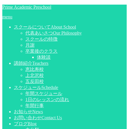
Prime Academic Preschool
menu
スクールについて
About School
代表あいさつ
Our Philosophy
スクールの特徴
月謝
卒業後のクラス
体験談
講師紹介
Teachers
恵比寿校
上北沢校
五反田校
スケジュール
Schedule
年間スケジュール
1日のレッスンの流れ
年間行事
お知らせ
News
お問い合わせ
Contact Us
ブログ
Blog