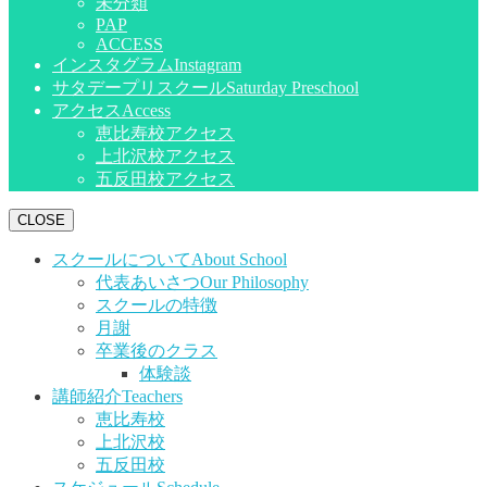
未分類
PAP
ACCESS
インスタグラム
Instagram
サタデープリスクール
Saturday Preschool
アクセス
Access
恵比寿校アクセス
上北沢校アクセス
五反田校アクセス
CLOSE
スクールについて
About School
代表あいさつ
Our Philosophy
スクールの特徴
月謝
卒業後のクラス
体験談
講師紹介
Teachers
恵比寿校
上北沢校
五反田校