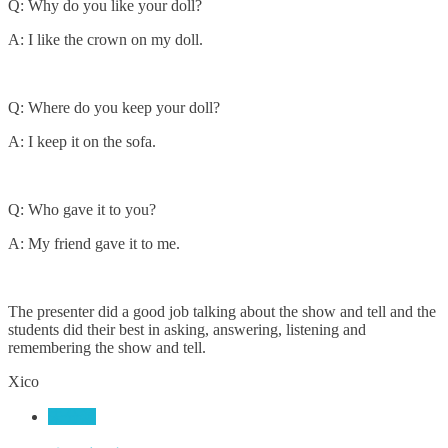
Q: Why do you like your doll?
A: I like the crown on my doll.
Q: Where do you keep your doll?
A: I keep it on the sofa.
Q: Who gave it to you?
A: My friend gave it to me.
The presenter did a good job talking about the show and tell and the
students did their best in asking, answering, listening and
remembering the show and tell.
Xico
未分類