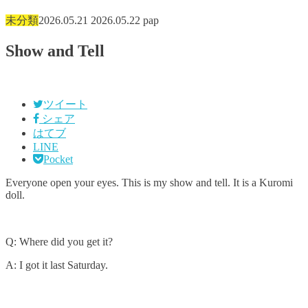
未分類
2026.05.21
2026.05.22
pap
Show and Tell
ツイート
シェア
はてブ
LINE
Pocket
Everyone open your eyes. This is my show and tell. It is a Kuromi
doll.
Q: Where did you get it?
A: I got it last Saturday.