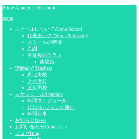
Prime Academic Preschool
menu
スクールについて
About School
代表あいさつ
Our Philosophy
スクールの特徴
月謝
卒業後のクラス
体験談
講師紹介
Teachers
恵比寿校
上北沢校
五反田校
スケジュール
Schedule
年間スケジュール
1日のレッスンの流れ
年間行事
お知らせ
News
お問い合わせ
Contact Us
ブログ
Blog