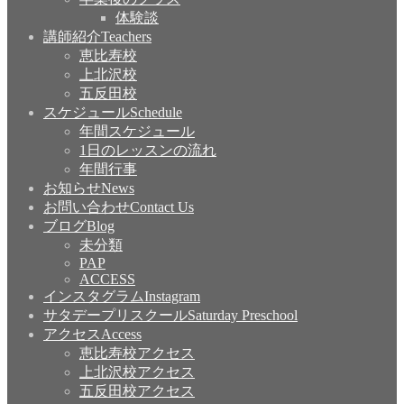
体験談
講師紹介
Teachers
恵比寿校
上北沢校
五反田校
スケジュール
Schedule
年間スケジュール
1日のレッスンの流れ
年間行事
お知らせ
News
お問い合わせ
Contact Us
ブログ
Blog
未分類
PAP
ACCESS
インスタグラム
Instagram
サタデープリスクール
Saturday Preschool
アクセス
Access
恵比寿校アクセス
上北沢校アクセス
五反田校アクセス