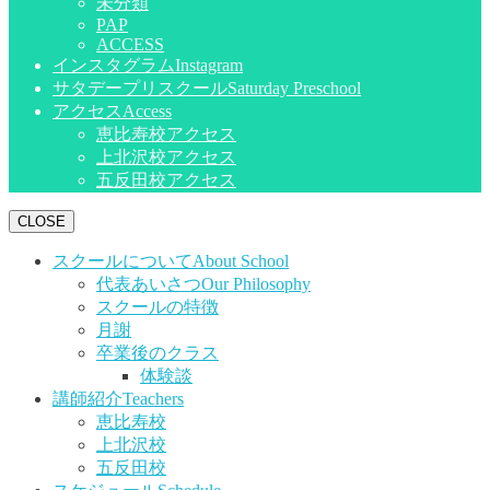
未分類
PAP
ACCESS
インスタグラム
Instagram
サタデープリスクール
Saturday Preschool
アクセス
Access
恵比寿校アクセス
上北沢校アクセス
五反田校アクセス
CLOSE
スクールについて
About School
代表あいさつ
Our Philosophy
スクールの特徴
月謝
卒業後のクラス
体験談
講師紹介
Teachers
恵比寿校
上北沢校
五反田校