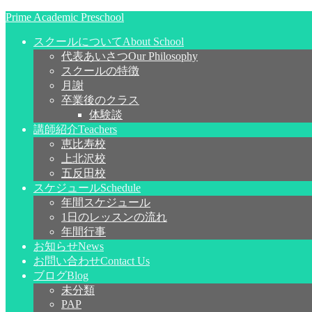
Prime Academic Preschool
スクールについて
About School
代表あいさつ
Our Philosophy
スクールの特徴
月謝
卒業後のクラス
体験談
講師紹介
Teachers
恵比寿校
上北沢校
五反田校
スケジュール
Schedule
年間スケジュール
1日のレッスンの流れ
年間行事
お知らせ
News
お問い合わせ
Contact Us
ブログ
Blog
未分類
PAP