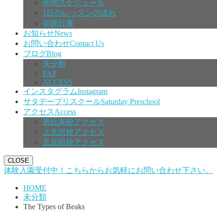
年間スケジュール
1日のレッスンの流れ
年間行事
お知らせ
News
お問い合わせ
Contact Us
ブログ
Blog
未分類
PAP
ACCESS
インスタグラム
Instagram
サタデープリスクール
Saturday Preschool
アクセス
Access
恵比寿校アクセス
上北沢校アクセス
五反田校アクセス
CLOSE
体験入園受付中！こちらからお気軽にお問い合わせ下さい。
HOME
未分類
The Types of Beaks