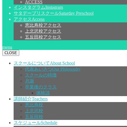
ACCESS
インスタグラム
Instagram
サタデープリスクール
Saturday Preschool
アクセス
Access
恵比寿校アクセス
上北沢校アクセス
五反田校アクセス
menu
CLOSE
スクールについて
About School
代表あいさつ
Our Philosophy
スクールの特徴
月謝
卒業後のクラス
体験談
講師紹介
Teachers
恵比寿校
上北沢校
五反田校
スケジュール
Schedule