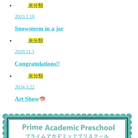
未分類
2023.1.19
Snowstorm in a jar
未分類
2020.11.3
Congratulations!!
未分類
2024.3.22
Art Show