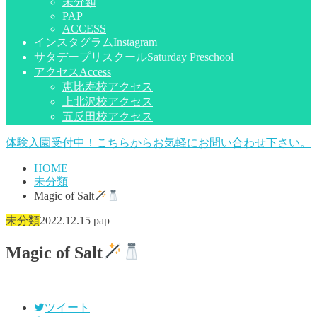
未分類
PAP
ACCESS
インスタグラム
Instagram
サタデープリスクール
Saturday Preschool
アクセス
Access
恵比寿校アクセス
上北沢校アクセス
五反田校アクセス
体験入園受付中！こちらからお気軽にお問い合わせ下さい。
HOME
未分類
Magic of Salt
未分類
2022.12.15
pap
Magic of Salt
ツイート