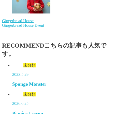
Gingerbread House
Gingerbread House Event
RECOMMEND
こちらの記事も人気で
す。
未分類
2023.5.29
Sponge Monster
未分類
2026.6.25
Pianica Lesson