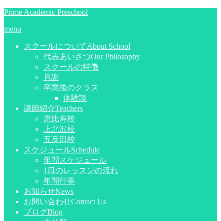
Prime Academic Preschool
menu
スクールについて
About School
代表あいさつ
Our Philosophy
スクールの特徴
月謝
卒業後のクラス
体験談
講師紹介
Teachers
恵比寿校
上北沢校
五反田校
スケジュール
Schedule
年間スケジュール
1日のレッスンの流れ
年間行事
お知らせ
News
お問い合わせ
Contact Us
ブログ
Blog