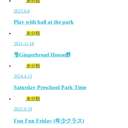
未分類
2023.6.6
Play with ball at the park
未分類
2021.11.16
🎅Gingerbread House🎁
未分類
2024.4.13
Saturday Preschool Park Time
未分類
2025.9.19
Fun Fun Friday (年少クラス)