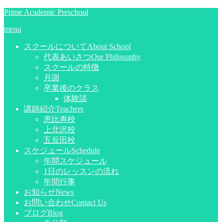
Prime Academic Preschool
menu
スクールについて
About School
代表あいさつ
Our Philosophy
スクールの特徴
月謝
卒業後のクラス
体験談
講師紹介
Teachers
恵比寿校
上北沢校
五反田校
スケジュール
Schedule
年間スケジュール
1日のレッスンの流れ
年間行事
お知らせ
News
お問い合わせ
Contact Us
ブログ
Blog