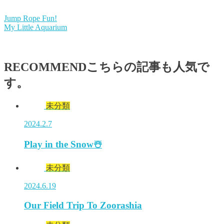
Jump Rope Fun!
My Little Aquarium
RECOMMEND
こちらの記事も人気で
す。
未分類
2024.2.7
Play in the Snow☃️
未分類
2024.6.19
Our Field Trip To Zoorashia