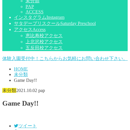
未分類
PAP
ACCESS
インスタグラム
Instagram
サタデープリスクール
Saturday Preschool
アクセス
Access
恵比寿校アクセス
上北沢校アクセス
五反田校アクセス
体験入園受付中！こちらからお気軽にお問い合わせ下さい。
HOME
未分類
Game Day!!
未分類
2021.10.02
pap
Game Day!!
ツイート