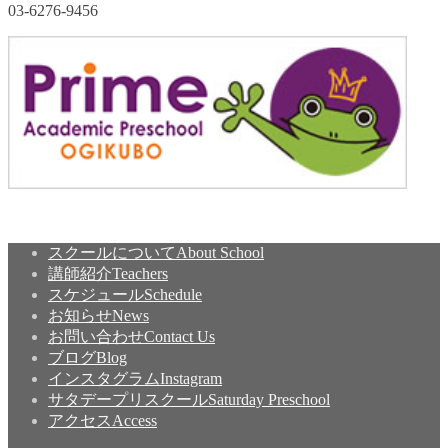
03-6276-9456
スクールについて
About School
講師紹介
Teachers
スケジュール
Schedule
お知らせ
News
お問い合わせ
Contact Us
ブログ
Blog
インスタグラム
Instagram
サタデープリスクール
Saturday Preschool
アクセス
Access